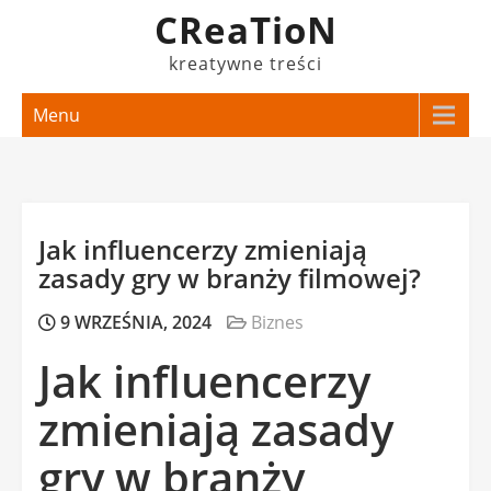
Skip
CReaTioN
to
kreatywne treści
content
Menu
Jak influencerzy zmieniają
zasady gry w branży filmowej?
9 WRZEŚNIA, 2024
Biznes
Jak influencerzy
zmieniają zasady
gry w branży