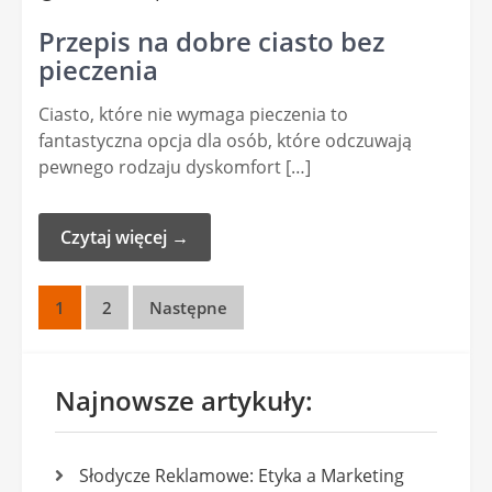
Przepis na dobre ciasto bez
pieczenia
Ciasto, które nie wymaga pieczenia to
fantastyczna opcja dla osób, które odczuwają
pewnego rodzaju dyskomfort […]
Czytaj więcej →
Stronicowanie
1
2
Następne
wpisów
Najnowsze artykuły:
Słodycze Reklamowe: Etyka a Marketing