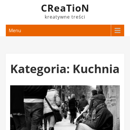
Skip
CReaTioN
to
kreatywne treści
content
Menu
Kategoria:
Kuchnia