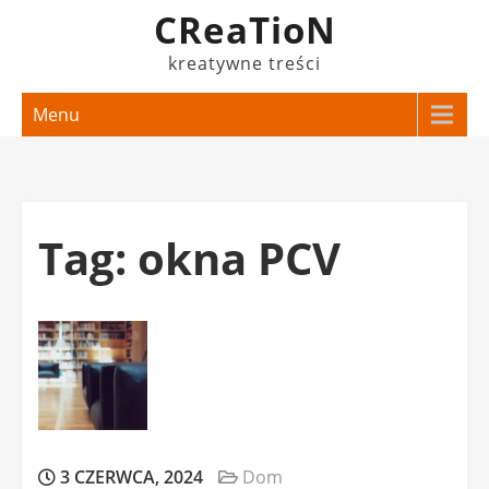
Skip
CReaTioN
to
kreatywne treści
content
Menu
Tag:
okna PCV
3 CZERWCA, 2024
Dom