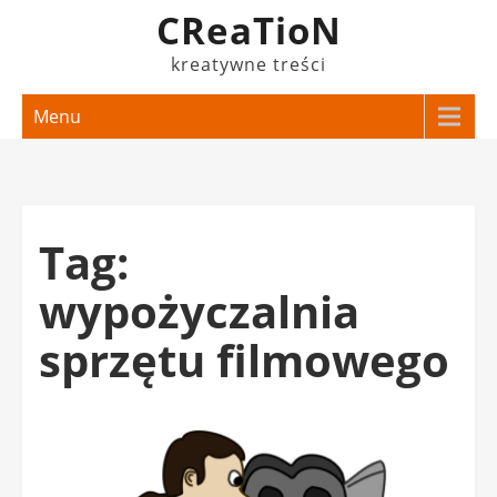
Skip
CReaTioN
to
kreatywne treści
content
Menu
Tag:
wypożyczalnia
sprzętu filmowego