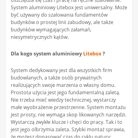
oszczędza się czas i pracę na ręczne szalowanie.
System aluminiowy Litebox jest uniwersalny. Może
być używany do szalowania fundamentów
budynków o prostej linii zabudowy, ale także
budynków wymagających załamań,
niesymetrycznych kątów.
Dla kogo system aluminiowy
Litebox
?
System dedykowany jest dla wszystkich firm
budowlanych, a także osób prywatnych
realizujących swoje marzenia o własny domu.
Prostota użycia jest jego fundamentalną zaletą.
Nie trzeba mieć wiedzy technicznej, wystarczy
małe wyobrażenie przestrzenne. System montażu
jest prosty, nie wymaga skop likowanych narzędzi.
Wystarczą zwykłe klucze i chęci do pracy. Tak i to
jest jego olbrzymia zaleta. Szybki montaż sprawia,
że możesz dopasować czas do cyklu natury: