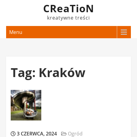
Skip
CReaTioN
to
kreatywne treści
content
Menu
Tag:
Kraków
3 CZERWCA, 2024
Ogród