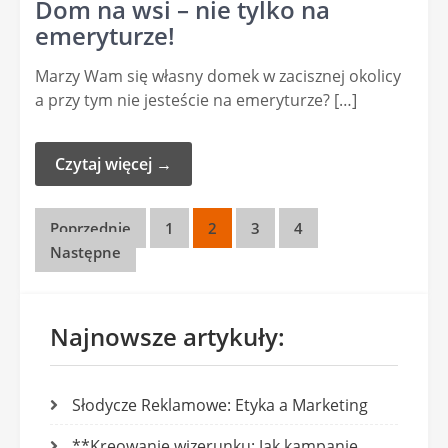
Dom na wsi – nie tylko na
emeryturze!
Marzy Wam się własny domek w zacisznej okolicy
a przy tym nie jesteście na emeryturze? […]
Czytaj więcej →
Stronicowanie
Poprzednie
1
2
3
4
Następne
wpisów
Najnowsze artykuły:
Słodycze Reklamowe: Etyka a Marketing
**Kreowanie wizerunku: Jak kampanie